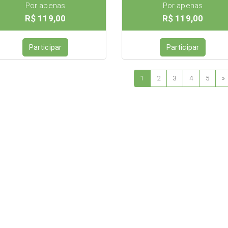
Por apenas
Por apenas
R$ 119,00
R$ 119,00
Participar
Participar
1
2
3
4
5
»