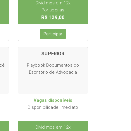
Dividimos em 12x
Por apenas
R$ 129,00
Participar
SUPERIOR
ocê
Playbook Documentos do
Escritório de Advocacia
Vagas disponíveis
Disponibilidade: Imediato
Dividimos em 12x