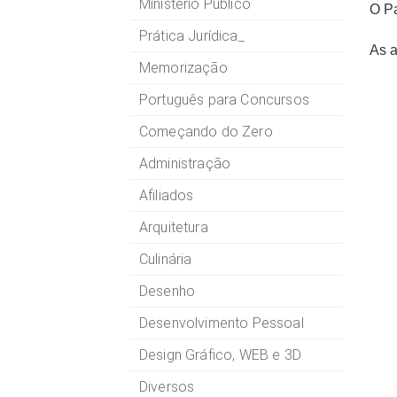
Ministério Público
O Pa
Prática Jurídica_
As a
Memorização
Português para Concursos
Começando do Zero
Administração
Afiliados
Arquitetura
Culinária
Desenho
Desenvolvimento Pessoal
Design Gráfico, WEB e 3D
Diversos