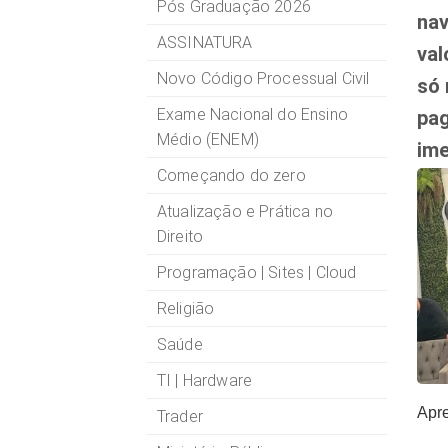
Pós Graduação 2026
nav
ASSINATURA
val
Novo Código Processual Civil
só 
Exame Nacional do Ensino
pa
Médio (ENEM)
ime
Começando do zero
http
Atualização e Prática no
Direito
Programação | Sites | Cloud
Religião
Saúde
TI | Hardware
Apr
Trader