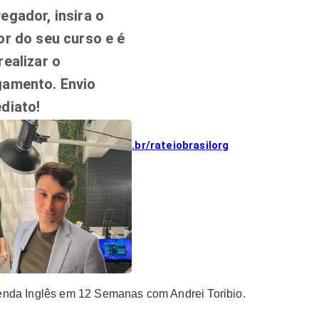
egador, insira o
or do seu curso e é
realizar o
gamento. Envio
diato!
://link.mercadopago.com.br/rateiobrasilorg
enda Inglês em 12 Semanas com Andrei Toribio.