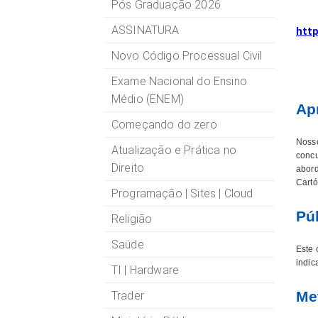
Pós Graduação 2026
ASSINATURA
http
Novo Código Processual Civil
Exame Nacional do Ensino
Médio (ENEM)
Ap
Começando do zero
Nosso
Atualização e Prática no
concu
Direito
abord
Cartó
Programação | Sites | Cloud
Pú
Religião
Saúde
Este 
indic
TI | Hardware
Me
Trader