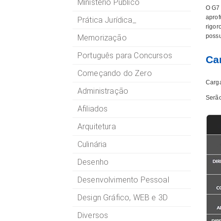
Ministério Público
O G7 
aprof
Prática Jurídica_
rigor
possu
Memorização
Português para Concursos
Ca
Começando do Zero
Carga
Administração
Serão
Afiliados
Arquitetura
Culinária
Desenho
Desenvolvimento Pessoal
Design Gráfico, WEB e 3D
Diversos