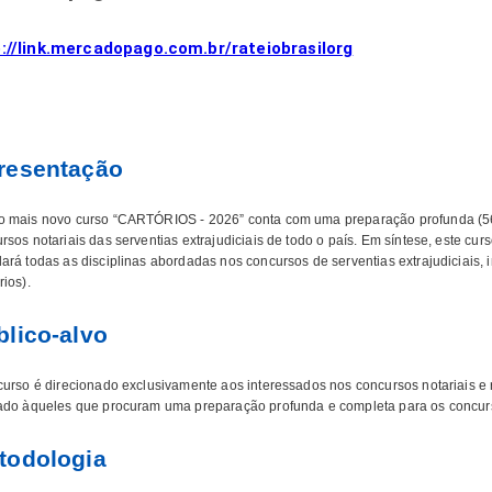
://link.mercadopago.com.br/rateiobrasilorg
resentação
 mais novo curso “CARTÓRIOS - 2026” conta com uma preparação profunda (56
rsos notariais das serventias extrajudiciais de todo o país. Em síntese, este cu
ará todas as disciplinas abordadas nos concursos de serventias extrajudiciais
rios).
blico-alvo
curso é direcionado exclusivamente aos interessados nos concursos notariais e re
ado àqueles que procuram uma preparação profunda e completa para os concursos
todologia